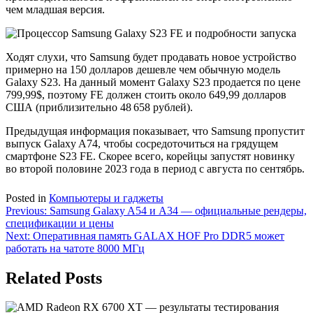
чем младшая версия.
Ходят слухи, что Samsung будет продавать новое устройство
примерно на 150 долларов дешевле чем обычную модель
Galaxy S23. На данный момент Galaxy S23 продается по цене
799,99$, поэтому FE должен стоить около 649,99 долларов
США (приблизительно 48 658 рублей).
Предыдущая информация показывает, что Samsung пропустит
выпуск Galaxy A74, чтобы сосредоточиться на грядущем
смартфоне S23 FE. Скорее всего, корейцы запустят новинку
во второй половине 2023 года в период с августа по сентябрь.
Posted in
Компьютеры и гаджеты
Навигация
Previous:
Samsung Galaxy A54 и A34 — официальные рендеры,
спецификации и цены
по
Next:
Оперативная память GALAX HOF Pro DDR5 может
записям
работать на чатоте 8000 МГц
Related Posts