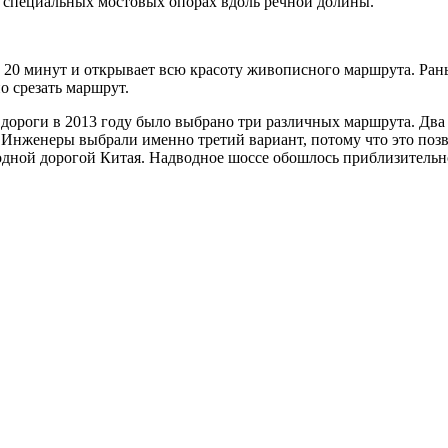
 специальных мостовых опорах вдоль речной долины.
 20 минут и открывает всю красоту живописного маршрута. Рань
о срезать маршрут.
 дороги в 2013 году было выбрано три различных маршрута. Два 
 Инженеры выбрали именно третий вариант, потому что это поз
водной дорогой Китая. Надводное шоссе обошлось приблизительн