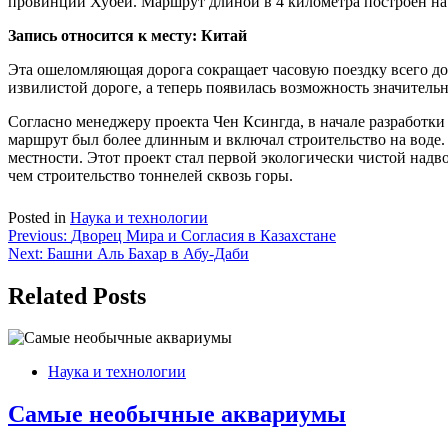
провинции Хубей. Маршрут длиной в 4 километра построен на
Запись относится к месту: Китай
Эта ошеломляющая дорога сокращает часовую поездку всего до
извилистой дороге, а теперь появилась возможность значительн
Согласно менеджеру проекта Чен Ксингда, в начале разработки
маршрут был более длинным и включал строительство на воде.
местности. Этот проект стал первой экологически чистой над
чем строительство тоннелей сквозь горы.
Posted in
Наука и технологии
Навигация
Previous:
Дворец Мира и Согласия в Казахстане
Next:
Башни Аль Бахар в Абу-Даби
по
записям
Related Posts
Наука и технологии
Самые необычные аквариумы