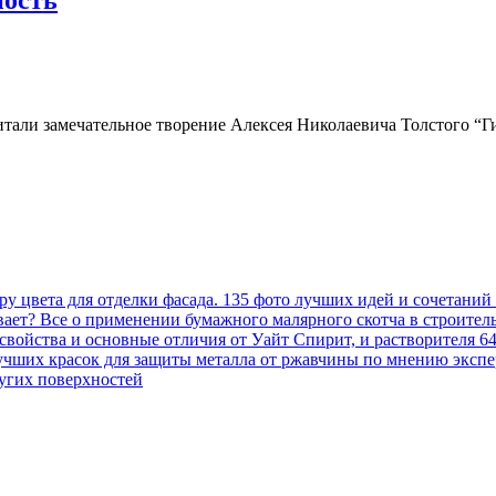
итали замечательное творение Алексея Николаевича Толстого “
у цвета для отделки фасада. 135 фото лучших идей и сочетаний
вает? Все о применении бумажного малярного скотча в строител
, свойства и основные отличия от Уайт Спирит, и растворителя 6
учших красок для защиты металла от ржавчины по мнению экспер
ругих поверхностей