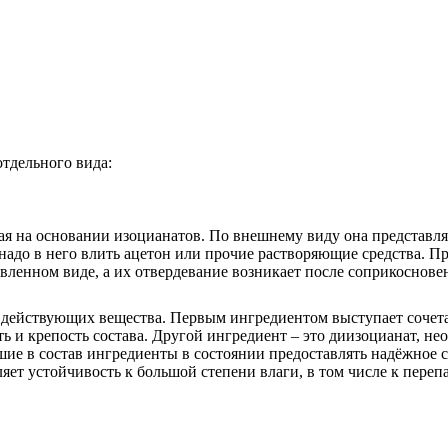
отдельного вида:
ная на основании изоцианатов. По внешнему виду она представл
 надо в него влить ацетон или прочие растворяющие средства. 
енном виде, а их отвердевание возникает после соприкосновени
 действующих вещества. Первым ингредиентом выступает сочета
 и крепость состава. Другой ингредиент – это диизоцианат, нео
шие в состав ингредиенты в состоянии предоставлять надёжное 
яет устойчивость к большой степени влаги, в том числе к переп