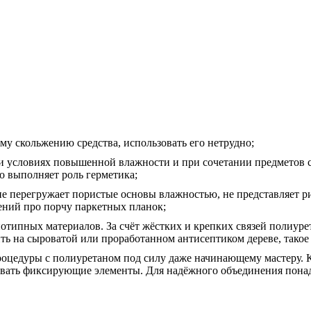
му скольжению средства, использовать его нетрудно;
ри условиях повышенной влажности и при сочетании предметов с
о выполняет роль герметика;
не перегружает пористые основы влажностью, не представляет р
сений про порчу паркетных планок;
типных материалов. За счёт жёстких и крепких связей полиурет
ть на сыроватой или проработанном антисептиком дереве, такое
едуры с полиуретаном под силу даже начинающему мастеру. Кле
вать фиксирующие элементы. Для надёжного объединения понадо