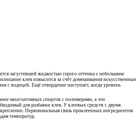
яется загустевшей жидкостью серого оттенка с небольшим
Прилипание клея повысится за счёт домешивания искусственных
я с водицей. Ещё отвердение наступает, когда уровень
ние многоатомных спиртов с полимерами, а эти
бходимый для разбавки клея. У клеевых средств с двумя
скрепление. Первоначальная связь проклеенных ингредиентов
адам температур.