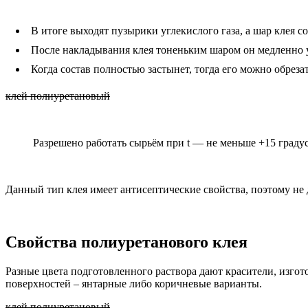
В итоге выходят пузырики углекислого газа, а шар клея 
После накладывания клея тоненьким шаром он медленно у
Когда состав полностью застынет, тогда его можно обреза
клей полиуретановый
Разрешено работать сырьём при t — не меньше +15 градус
Данный тип клея имеет антисептические свойства, поэтому не 
Свойства полиуретанового клея
Разные цвета подготовленного раствора дают красители, изгот
поверхностей – янтарные либо коричневые варианты.
клей полиуретановый