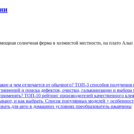
ии
мощная солнечная ферма в холмистой местности, на плато Аль
акое и чем отличается от обычного? ТОП-3 способов получения
грязнений и поиска дефектов, очистки, гальванизации и выбора
применять? ТОП-10 рейтинг производителей качественного клея
бывают, и как выбрать. Список популярных моделей + особеннос
овать для авто в домашних условиях преобразователь ржавчины