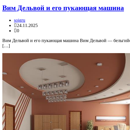
Вим Дельвой и его пукающая машина
soigru
24.11.2025
0
Вим Дельвой и его пукающая машина Вим Дельвой — бельгийс
[…]