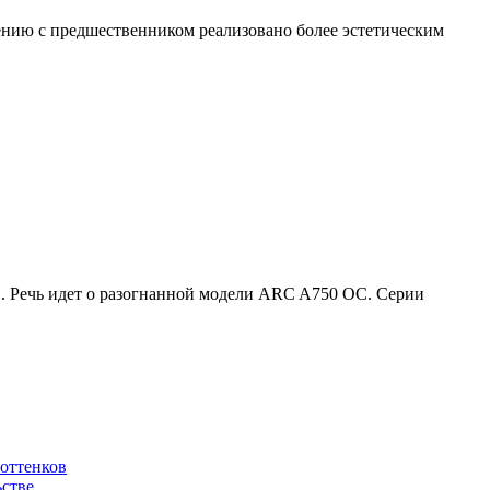
нию с предшественником реализовано более эстетическим
ей. Речь идет о разогнанной модели ARC A750 OC. Серии
 оттенков
ьстве