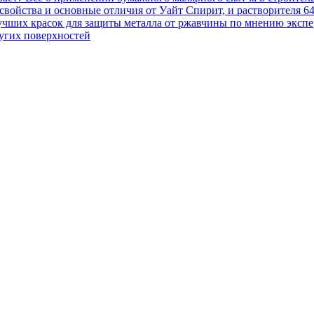
, свойства и основные отличия от Уайт Спирит, и растворителя 6
учших красок для защиты металла от ржавчины по мнению экспер
ругих поверхностей