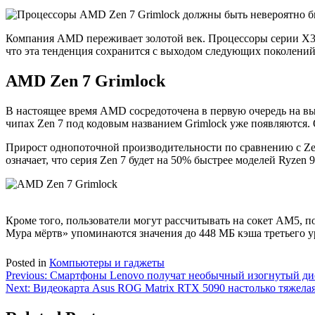
Компания AMD переживает золотой век. Процессоры серии X3D 
что эта тенденция сохранится с выходом следующих поколений
AMD Zen 7 Grimlock
В настоящее время AMD сосредоточена в первую очередь на в
чипах Zen 7 под кодовым названием Grimlock уже появляются. О
Прирост однопоточной производительности по сравнению с Zen
означает, что серия Zen 7 будет на 50% быстрее моделей Ryzen
Кроме того, пользователи могут рассчитывать на сокет AM5, п
Мура мёртв» упоминаются значения до 448 МБ кэша третьего у
Posted in
Компьютеры и гаджеты
Навигация
Previous:
Смартфоны Lenovo получат необычный изогнутый ди
Next:
Видеокарта Asus ROG Matrix RTX 5090 настолько тяжелая
по