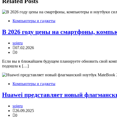
записям
Related Posts
Компьютеры и гаджеты
В 2026 году цены на смартфоны, компь
soigru
07.02.2026
0
Если вы в ближайшем будущем планируете обновить свой компь
подошла к […]
Компьютеры и гаджеты
Huawei представляет новый флагмански
soigru
26.09.2025
0