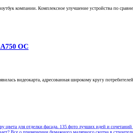
утбук компании. Комплексное улучшение устройства по сравне
 A750 OC
появилась видеокарта, адресованная широкому кругу потребител
у цвета для отделки фасада. 135 фото лучших идей и сочетаний
вает? Все о применении бумажного малярного скотча в строител