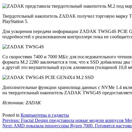
Твердотельный накопитель ZADAK получил торговую марку TW
PlayStation 5.
Для ускорения передачи информации ZADAK TWSG4S PCIE GEN4
подробностей о реализованном контроллере пока не сообщается,
Со скоростями 7400 и 7000 МБ/с для последовательного чтения
формата M.2 2280 заключается в том, что к SSD добавлены два 
а другой это внушительный кусок алюминия (толщиной 10,8 мм
Дополнительные функции хранилища данных с NVMe 1.4 включа
на твердотельный накопитель ZADAK TWSG4S предоставляется 
Источник:
ZADAK
Posted in
Компьютеры и гаджеты
Навигация
Previous:
Fractal Design представила новые модели корпусов Mes
Next:
AMD показала процессоры Ryzen 7000. Готовятся настоя
по