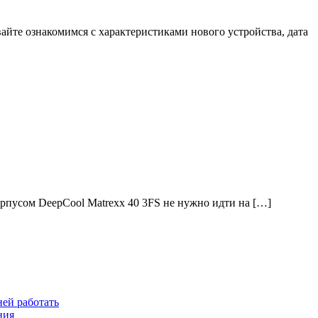
вайте ознакомимся с характеристиками нового устройства, дата
рпусом DeepCool Matrexx 40 3FS не нужно идти на […]
ней работать
ния