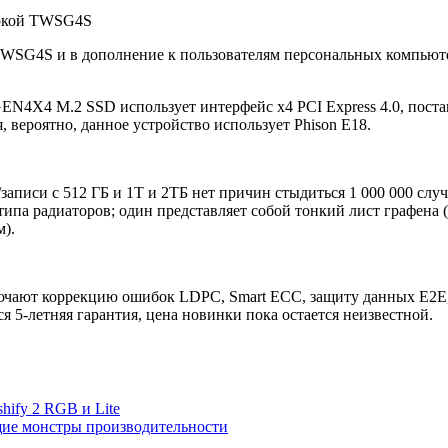
SG4S и в дополнение к пользователям персональных компьюте
X4 M.2 SSD использует интерфейс x4 PCI Express 4.0, поста
 вероятно, данное устройство использует Phison E18.
/записи с 512 ГБ и 1Т и 2ТБ нет причин стыдиться 1 000 000 с
типа радиаторов; один представляет собой тонкий лист графена 
).
ют коррекцию ошибок LDPC, Smart ECC, защиту данных E2E, вс
5-летняя гарантия, цена новинки пока остается неизвестной.
hify 2 RGB и Lite
щие монстры производительности