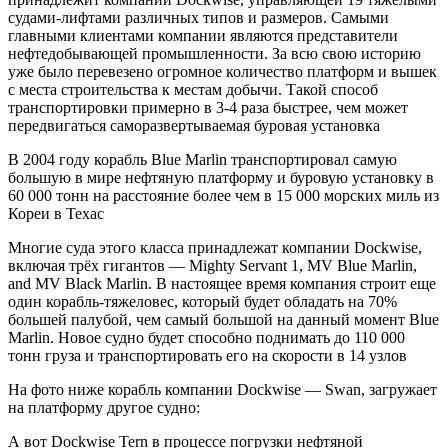
судами-лифтами различных типов и размеров. Самыми
главными клиентами компании являются представители
нефтедобывающей промышленности. За всю свою историю
уже было перевезено огромное количество платформ и вышек
с места строительства к местам добычи. Такой способ
транспортировки примерно в 3-4 раза быстрее, чем может
передвигаться саморазвертываемая буровая установка
В 2004 году корабль Blue Marlin транспортировал самую
большую в мире нефтяную платформу и буровую установку в
60 000 тонн на расстояние более чем в 15 000 морских миль из
Кореи в Техас
Многие суда этого класса принадлежат компании Dockwise,
включая трёх гигантов — Mighty Servant 1, MV Blue Marlin,
and MV Black Marlin. В настоящее время компания строит еще
один корабль-тяжеловес, который будет обладать на 70%
большей палубой, чем самый большой на данный момент Blue
Marlin. Новое судно будет способно поднимать до 110 000
тонн груза и транспортировать его на скорости в 14 узлов
На фото ниже корабль компании Dockwise — Swan, загружает
на платформу другое судно:
А вот Dockwise Tern в процессе погрузки нефтяной