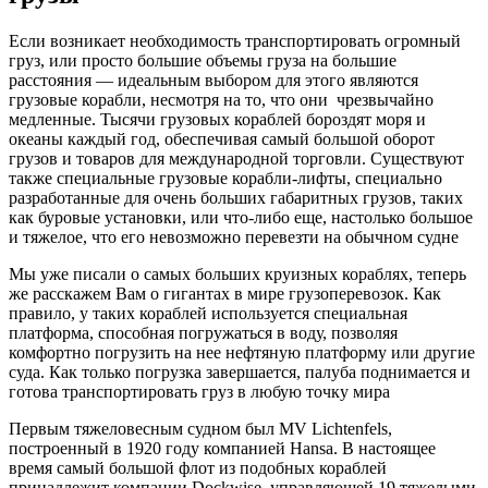
Если возникает необходимость транспортировать огромный
груз, или просто большие объемы груза на большие
расстояния — идеальным выбором для этого являются
грузовые корабли, несмотря на то, что они чрезвычайно
медленные. Тысячи грузовых кораблей бороздят моря и
океаны каждый год, обеспечивая самый большой оборот
грузов и товаров для международной торговли. Существуют
также специальные грузовые корабли-лифты, специально
разработанные для очень больших габаритных грузов, таких
как буровые установки, или что-либо еще, настолько большое
и тяжелое, что его невозможно перевезти на обычном судне
Мы уже писали о самых больших круизных кораблях, теперь
же расскажем Вам о гигантах в мире грузоперевозок. Как
правило, у таких кораблей используется специальная
платформа, способная погружаться в воду, позволяя
комфортно погрузить на нее нефтяную платформу или другие
суда. Как только погрузка завершается, палуба поднимается и
готова транспортировать груз в любую точку мира
Первым тяжеловесным судном был MV Lichtenfels,
построенный в 1920 году компанией Hansa. В настоящее
время самый большой флот из подобных кораблей
принадлежит компании Dockwise, управляющей 19 тяжелыми