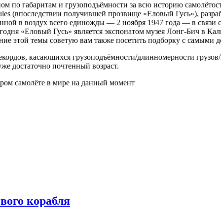
ном по габаритам и грузоподъёмности за всю историю самолёто
ules (впоследствии получившей прозвище «Еловый Гусь»), раз
ой в воздух всего единожды — 2 ноября 1947 года — в связи с 
егодня «Еловый Гусь» является экспонатом музея Лонг-Бич в К
ние этой темы советую вам также посетить подборку с самыми 
кордов, касающихся грузоподъёмности/длинномерности грузов/в
уже достаточно почтенный возраст.
тром самолёте в мире на данный момент
вого корабля