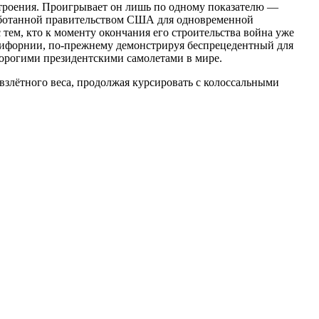
строения. Проигрывает он лишь по одному показателю —
работанной правительством США для одновременной
тем, кто к моменту окончания его строительства война уже
алифорнии, по-прежнему демонстрируя беспрецедентный для
дорогими президентскими самолетами в мире.
злётного веса, продолжая курсировать с колоссальными