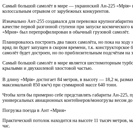
Самый большой самолёт в мире — украинский Ан-225 «Мрiя» в м
колоссальным отрывом от зарубежных конкурентов.
Изначально Ант-255 создавался для перевозки крупногабаритны
качестве первой разгонной ступени при запуске космического к
«Мрия» был перепрофилирован в обычный грузовой самолёт.
Планировалось построить два таких самолёта, но пока на ходу 
вряд ли будет запущен в скором времени, т.к. конструкторско
самолёт будет достроен, но по приблизительным подсчётам на 
Самый большой самолёт в мире является шестимоторным турбо
крыльями и двухкилевой хвостовой частью.
В длину «Мрiя» достигает 84 метров, в высоту — 18,2 м, разма
максимальной 850 км/ч) при суммарной массе 640 тонн.
Чтобы хотя бы примерно себе представлять габариты Ан-225, 
универсальных авиационных контейнеров/моногрузы весом до 
Погрузка поезда в Ант «Мрия»
Практический потолок находится на высоте 11 тысяч метров, м
час.