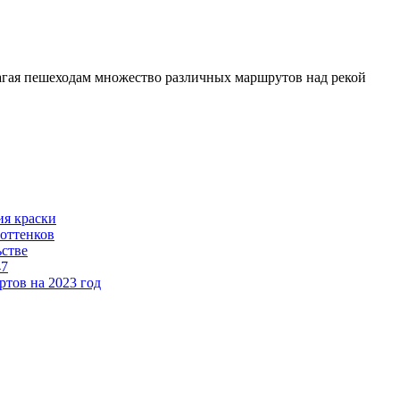
агая пешеходам множество различных маршрутов над рекой
ия краски
 оттенков
ьстве
47
тов на 2023 год