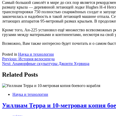
Самый большой самолёт в мире до сих пор является рекордсме
размаху крыла — деревянной летающей лодке Hughes H-4 Herc
транспортировки 750 полностью снаряжённых солдат и запущенн
закончилась и надобность в такой летающей машине отпала. С
летающих аппаратов 95-метровый размах крыльев. В продолже
Кроме того, Ан-225 установил ещё множество всевозможных ре
грузами между материками и континентами, несмотря на свой 
Возможно, Вам также интересно будет почитать и о самом быс
Posted in
Наука и технологии
Навигация
Previous:
История велосипеда
Next:
Анаморфные скульптуры Джонти Хурвица
по
записям
Related Posts
Наука и технологии
Уиллиам Терра и 10-метровая копия бое