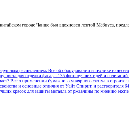
китайском городе Чанше был вдохновен лентой Мёбиуса, предл
оздушным распылением. Все об оборудовании и технике нанесен
у цвета для отделки фасада. 135 фото лучших идей и сочетаний
вает? Все о применении бумажного малярного скотча в строител
, свойства и основные отличия от Уайт Спирит, и растворителя 6
учших красок для защиты металла от ржавчины по мнению экспер