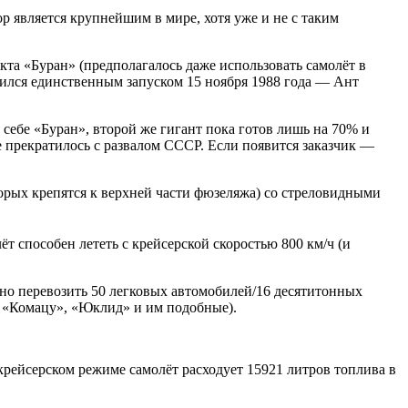
 является крупнейшим в мире, хотя уже и не с таким
та «Буран» (предполагалось даже использовать самолёт в
ичился единственным запуском 15 ноября 1988 года — Ант
 себе «Буран», второй же гигант пока готов лишь на 70% и
е прекратилось с развалом СССР. Если появится заказчик —
рых крепятся к верхней части фюзеляжа) со стреловидными
ёт способен лететь с крейсерской скоростью 800 км/ч (и
жно перевозить 50 легковых автомобилей/16 десятитонных
 «Комацу», «Юклид» и им подобные).
крейсерском режиме самолёт расходует 15921 литров топлива в