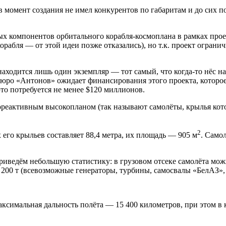
омент создания не имел конкурентов по габаритам и до сих пор
х компонентов орбитального корабля-космоплана в рамках проек
орабля — от этой идеи позже отказались), но т.к. проект огран
находится лишь один экземпляр — тот самый, что когда-то нёс на
е бюро «Антонов» ожидает финансирования этого проекта, которо
это потребуется не менее $120 миллионов.
реактивным высокопланом (так называют самолёты, крылья кото
2
х его крыльев составляет 88,4 метра, их площадь — 905 м
. Самол
приведём небольшую статистику: в грузовом отсеке самолёта мо
200 т (всевозможные генераторы, турбины, самосвалы «БелАЗ»,
аксимальная дальность полёта — 15 400 километров, при этом в 