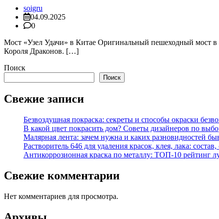
soigru
04.09.2025
0
Мост «Узел Удачи» в Китае Оригинальный пешеходный мост в 
Короля Драконов. […]
Поиск
Поиск
Свежие записи
Безвоздушная покраска: секреты и способы окраски безв
В какой цвет покрасить дом? Советы дизайнеров по выбор
Малярная лента: зачем нужна и каких разновидностей бы
Растворитель 646 для удаления красок, клея, лака: состав
Антикоррозионная краска по металлу: ТОП-10 рейтинг л
Свежие комментарии
Нет комментариев для просмотра.
Архивы