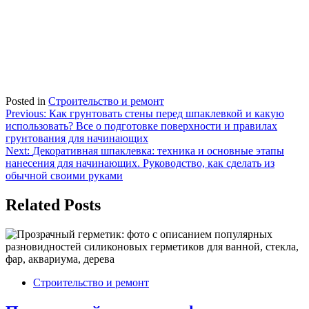
Posted in
Строительство и ремонт
Навигация
Previous:
Как грунтовать стены перед шпаклевкой и какую
использовать? Все о подготовке поверхности и правилах
по
грунтования для начинающих
записям
Next:
Декоративная шпаклевка: техника и основные этапы
нанесения для начинающих. Руководство, как сделать из
обычной своими руками
Related Posts
Строительство и ремонт