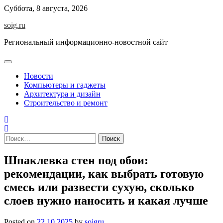
Skip
Суббота, 8 августа, 2026
to
soig.ru
content
Региональный информационно-новостной сайт
Новости
Компьютеры и гаджеты
Архитектура и дизайн
Строительство и ремонт
Найти:
Шпаклевка стен под обои:
рекомендации, как выбрать готовую
смесь или развести сухую, сколько
слоев нужно наносить и какая лучше
Posted on
22.10.2025
by
soigru