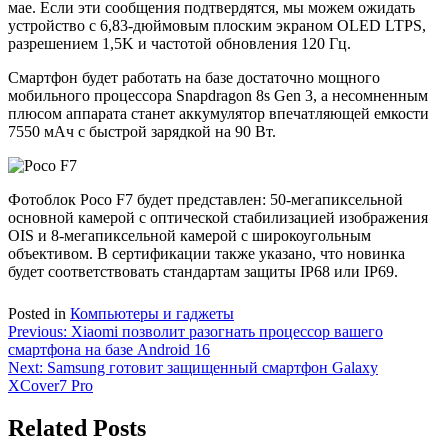
мае. Если эти сообщения подтвердятся, мы можем ожидать
устройство с 6,83-дюймовым плоским экраном OLED LTPS,
разрешением 1,5K и частотой обновления 120 Гц.
Смартфон будет работать на базе достаточно мощного
мобильного процессора Snapdragon 8s Gen 3, а несомненным
плюсом аппарата станет аккумулятор впечатляющей емкости
7550 мАч с быстрой зарядкой на 90 Вт.
Фотоблок Poco F7 будет представлен: 50-мегапиксельной
основной камерой с оптической стабилизацией изображения
OIS и 8-мегапиксельной камерой с широкоугольным
объективом. В сертификации также указано, что новинка
будет соответствовать стандартам защиты IP68 или IP69.
Posted in
Компьютеры и гаджеты
Навигация
Previous:
Xiaomi позволит разогнать процессор вашего
смартфона на базе Android 16
по
Next:
Samsung готовит защищенный смартфон Galaxy
записям
XCover7 Pro
Related Posts