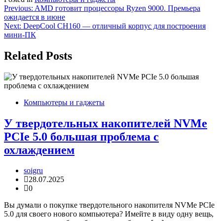
Навигация
Previous:
AMD готовит процессоры Ryzen 9000. Премьера
ожидается в июне
по
Next:
DeepCool CH160 — отличный корпус для построения
записям
мини-ПК
Related Posts
Компьютеры и гаджеты
У твердотельных накопителей NVMe
PCIe 5.0 большая проблема с
охлаждением
soigru
28.07.2025
0
Вы думали о покупке твердотельного накопителя NVMe PCIe
5.0 для своего нового компьютера? Имейте в виду одну вещь,