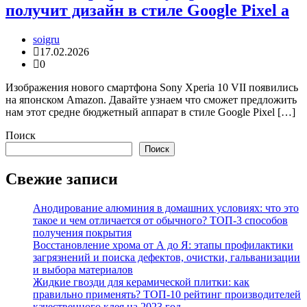
получит дизайн в стиле Google Pixel a
soigru
17.02.2026
0
Изображения нового смартфона Sony Xperia 10 VII появились
на японском Amazon. Давайте узнаем что сможет предложить
нам этот средне бюджетный аппарат в стиле Google Pixel […]
Поиск
Поиск
Свежие записи
Анодирование алюминия в домашних условиях: что это
такое и чем отличается от обычного? ТОП-3 способов
получения покрытия
Восстановление хрома от А до Я: этапы профилактики
загрязнений и поиска дефектов, очистки, гальванизации
и выбора материалов
Жидкие гвозди для керамической плитки: как
правильно применять? ТОП-10 рейтинг производителей
качественного клея на 2023 год