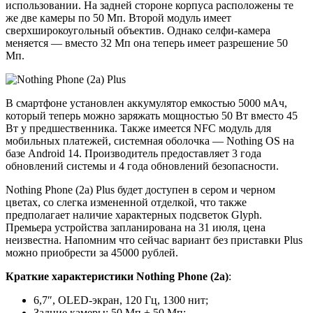
использовании. На задней стороне корпуса расположены те
же две камеры по 50 Мп. Второй модуль имеет
сверхширокоугольный объектив. Однако селфи-камера
меняется — вместо 32 Мп она теперь имеет разрешение 50
Мп.
В смартфоне установлен аккумулятор емкостью 5000 мАч,
который теперь можно заряжать мощностью 50 Вт вместо 45
Вт у предшественника. Также имеется NFC модуль для
мобильных платежей, системная оболочка — Nothing OS на
базе Android 14. Производитель предоставляет 3 года
обновлений системы и 4 года обновлений безопасности.
Nothing Phone (2a) Plus будет доступен в сером и черном
цветах, со слегка измененной отделкой, что также
предполагает наличие характерных подсветок Glyph.
Премьера устройства запланирована на 31 июля, цена
неизвестна. Напомним что сейчас вариант без приставки Plus
можно приобрести за 45000 рублей.
Краткие характеристики Nothing Phone (2a)
:
6,7″, OLED-экран, 120 Гц, 1300 нит;
Задние камеры: 50 Мп + 50 Мп;