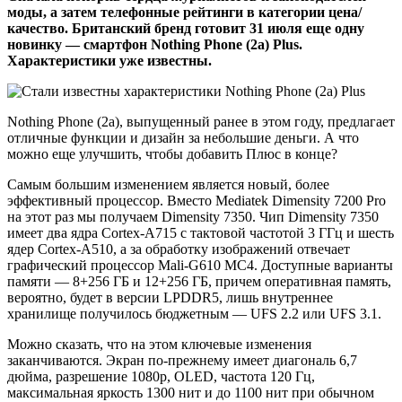
моды, а затем телефонные рейтинги в категории цена/
качество. Британский бренд готовит 31 июля еще одну
новинку — смартфон Nothing Phone (2a) Plus.
Характеристики уже известны.
Nothing Phone (2a), выпущенный ранее в этом году, предлагает
отличные функции и дизайн за небольшие деньги. А что
можно еще улучшить, чтобы добавить Плюс в конце?
Самым большим изменением является новый, более
эффективный процессор. Вместо Mediatek Dimensity 7200 Pro
на этот раз мы получаем Dimensity 7350. Чип Dimensity 7350
имеет два ядра Cortex-A715 с тактовой частотой 3 ГГц и шесть
ядер Cortex-A510, а за обработку изображений отвечает
графический процессор Mali-G610 MC4. Доступные варианты
памяти — 8+256 ГБ и 12+256 ГБ, причем оперативная память,
вероятно, будет в версии LPDDR5, лишь внутреннее
хранилище получилось бюджетным — UFS 2.2 или UFS 3.1.
Можно сказать, что на этом ключевые изменения
заканчиваются. Экран по-прежнему имеет диагональ 6,7
дюйма, разрешение 1080p, OLED, частота 120 Гц,
максимальная яркость 1300 нит и до 1100 нит при обычном