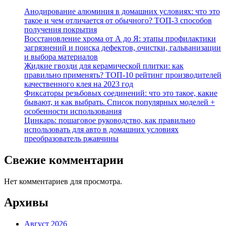
Анодирование алюминия в домашних условиях: что это
такое и чем отличается от обычного? ТОП-3 способов
получения покрытия
Восстановление хрома от А до Я: этапы профилактики
загрязнений и поиска дефектов, очистки, гальванизации
и выбора материалов
Жидкие гвозди для керамической плитки: как
правильно применять? ТОП-10 рейтинг производителей
качественного клея на 2023 год
Фиксаторы резьбовых соединений: что это такое, какие
бывают, и как выбрать. Список популярных моделей +
особенности использования
Цинкарь: пошаговое руководство, как правильно
использовать для авто в домашних условиях
преобразователь ржавчины
Свежие комментарии
Нет комментариев для просмотра.
Архивы
Август 2026