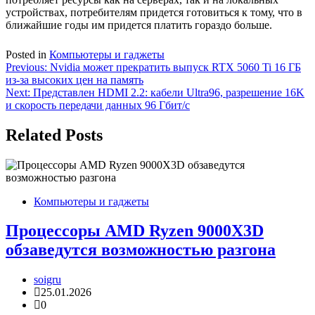
устройствах, потребителям придется готовиться к тому, что в
ближайшие годы им придется платить гораздо больше.
Posted in
Компьютеры и гаджеты
Навигация
Previous:
Nvidia может прекратить выпуск RTX 5060 Ti 16 ГБ
из-за высоких цен на память
по
Next:
Представлен HDMI 2.2: кабели Ultra96, разрешение 16K
записям
и скорость передачи данных 96 Гбит/с
Related Posts
Компьютеры и гаджеты
Процессоры AMD Ryzen 9000X3D
обзаведутся возможностью разгона
soigru
25.01.2026
0