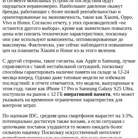
В сегменте мобильных устройств последствия будут
ощущаться неравномерно. Наибольшее давление окажут
бренды, работающие с более низкой рентабельностью и
ориентированные на экономичность, такие как Xiaomi, Oppo,
Vivo и Honor. Согласно отчету, у этих производителей «не
останется другого выбора», кроме как значительно повысить
цены или снизить технические характеристики, поскольку
они уже используют компоненты, оптимизированные до
максимума. Фактически, уже сейчас наблюдается повышение
цен на планшеты Xiaomi и Honor из-за этого явления.
С другой стороны, такие гиганты, как Apple и Samsung, лучше
справляются с такой нестабильной ситуацией, поскольку
способны гарантировать наличие памяти на складе за 12-24
месяца вперед. Однако даже топовые модели не избежали
последствий: в отчете отмечается, что модели, выпущенные в
этом году, такие как iPhone 17 Pro и Samsung Galaxy S25 Ultra,
поступили на рынок с 12 ГБ
оперативной памяти
, что может
указывать на временное ограничение характеристик для
контроля затрат.
По оценкам IDC, средняя цена смартфонов вырастет на 3-5%,
потенциально достигнув также восьми, а если ситуация с
цепочками поставок ухудшится то можно ожидать более
сильную наценку. Поскольку искусственный интеллект
потребляет ресурсы как на серверах, так и на локальных