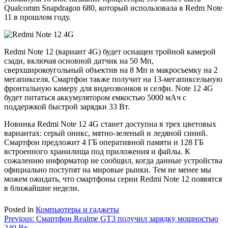
Qualcomm Snapdragon 680, который использовала в Redm Note
11 в прошлом году.
Redmi Note 12 (вариант 4G) будет оснащен тройной камерой
сзади, включая основной датчик на 50 Мп,
сверхширокоугольный объектив на 8 Мп и макросъемку на 2
мегапикселя. Смартфон также получит на 13-мегапиксельную
фронтальную камеру для видеозвонков и селфи. Note 12 4G
будет питаться аккумулятором емкостью 5000 мАч с
поддержкой быстрой зарядки 33 Вт.
Новинка Redmi Note 12 4G станет доступна в трех цветовых
вариантах: серый оникс, мятно-зеленый и ледяной синий.
Смартфон предложит 4 ГБ оперативной памяти и 128 ГБ
встроенного хранилища под приложения и файлы. К
сожалению информатор не сообщил, когда данные устройства
официально поступят на мировые рынки. Тем не менее мы
можем ожидать, что смартфоны серии Redmi Note 12 появятся
в ближайшие недели.
Posted in
Компьютеры и гаджеты
Навигация
Previous:
Смартфон Realme GT3 получил зарядку мощностью
240 Вт