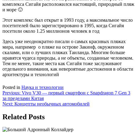
комплекса Сигайя расположился настоящий, природный пляж
и море 🙂
Этот комплекс был открыт в 1993 году, а максимальное число
посетителей было зарегистрировано в 1995, когда Сигайя
посетили около 1.25 миллионов человек в год
Здесь уже неоднократно писали о самых красивых пляжах
мира, например о пляже на острове Закинф, окруженном
скалами, или о лучших пляжах Таиланда. Многим больше
нравятся чудеса природы, а не объекты, созданные человеком.
Тем не менее, такие места как Сигайя тоже заслуживают
отдельного внимания, как невероятные достижения в области
архитектуры и технологий
Posted in
Наука и технологии
Навигация
Previous:
Vivo V30 — первый смартфон с Snapdragon 7 Gen 3
за пределами Китая
по
Next:
Концепты необычных автомобилей
записям
Related Posts