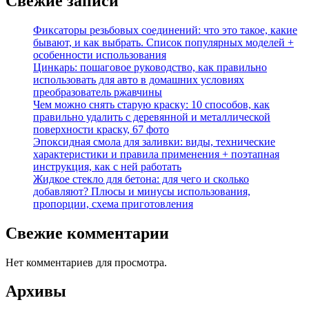
Свежие записи
Фиксаторы резьбовых соединений: что это такое, какие
бывают, и как выбрать. Список популярных моделей +
особенности использования
Цинкарь: пошаговое руководство, как правильно
использовать для авто в домашних условиях
преобразователь ржавчины
Чем можно снять старую краску: 10 способов, как
правильно удалить с деревянной и металлической
поверхности краску, 67 фото
Эпоксидная смола для заливки: виды, технические
характеристики и правила применения + поэтапная
инструкция, как с ней работать
Жидкое стекло для бетона: для чего и сколько
добавляют? Плюсы и минусы использования,
пропорции, схема приготовления
Свежие комментарии
Нет комментариев для просмотра.
Архивы