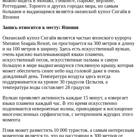
можно видеть в Монако, Гонконге, Париже, Берлине,
Роттердаме, Торонто и других городах мира, но самым
большим и выдающимся является океанский купол Сигайя в
Японии
Запись относится к месту: Япония
Океанский купол Сигайя является частью японского курорта
Sheraton Seagaia Resort, он простирается на 300 метров в длину
и на 100 метров в ширину. Здесь есть искусственный вулкан,
очень красиво выплевывающий языки пламени,
искусственный песок, искусственные пальмы и самую
большую в мире выдвигающуюся стеклянную крышу, которая
может обеспечить синее небо над головой даже в очень
дождливый день. Температура воздуха здесь всегда
поддерживается на уровне 30 градусов Цельсия, а
температура воды составляет 28 градусов
Вулкан проявляет активность каждые 15 минут, а извергает
языки пламени каждый час. В это время искусственно
поднимаются невероятные волны, приводящие в восхищение
многочисленных серфингистов, с нетерпением ждущих этого
момента
Пляж может разместить 10 000 туристов, а самым интересным
моментом является то, что на расстоянии в 300 метров от