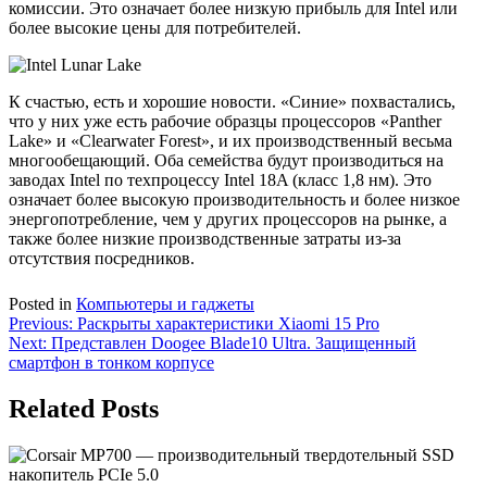
комиссии. Это означает более низкую прибыль для Intel или
более высокие цены для потребителей.
К счастью, есть и хорошие новости. «Синие» похвастались,
что у них уже есть рабочие образцы процессоров «Panther
Lake» и «Clearwater Forest», и их производственный весьма
многообещающий. Оба семейства будут производиться на
заводах Intel по техпроцессу Intel 18A (класс 1,8 нм). Это
означает более высокую производительность и более низкое
энергопотребление, чем у других процессоров на рынке, а
также более низкие производственные затраты из-за
отсутствия посредников.
Posted in
Компьютеры и гаджеты
Навигация
Previous:
Раскрыты характеристики Xiaomi 15 Pro
Next:
Представлен Doogee Blade10 Ultra. Защищенный
по
смартфон в тонком корпусе
записям
Related Posts