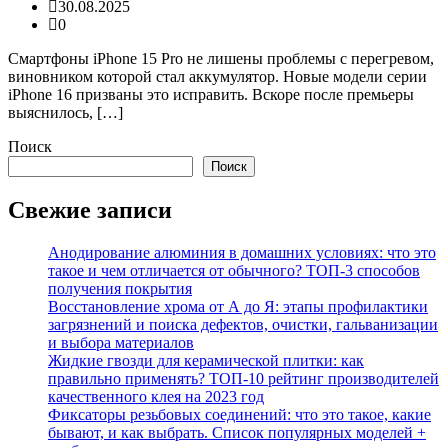
30.08.2025
0
Смартфоны iPhone 15 Pro не лишены проблемы с перегревом,
виновником которой стал аккумулятор. Новые модели серии
iPhone 16 призваны это исправить. Вскоре после премьеры
выяснилось, […]
Поиск
Поиск
Свежие записи
Анодирование алюминия в домашних условиях: что это
такое и чем отличается от обычного? ТОП-3 способов
получения покрытия
Восстановление хрома от А до Я: этапы профилактики
загрязнений и поиска дефектов, очистки, гальванизации
и выбора материалов
Жидкие гвозди для керамической плитки: как
правильно применять? ТОП-10 рейтинг производителей
качественного клея на 2023 год
Фиксаторы резьбовых соединений: что это такое, какие
бывают, и как выбрать. Список популярных моделей +