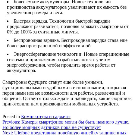
Более емкие аккумуляторы. Новые технологии
производства аккумуляторов увеличивают их емкость без
увеличения размера и веса.
Быстрая зарядка. Технологии быстрой зарядки
продолжают развиваться, позволяя заряжать смартфоны от
0% до 100% за считанные минуты.
Беспроводная зарядка. Беспроводная зарядка стала еще
более распространенной и эффективной.
Энергосберегающие технологии. Новые операционные
системы и приложения разрабатываются с учетом
энергосбережения, чтобы продлить время работы от
аккумулятора.
Смартфоны будущего станут еще более умными,
функциональными и удобными в использовании, открывая
перед нами новые возможности для работы, развлечений и
общения. Остается только ждать и наблюдать, какие сюрпризы
приготовили нам производители мобильных устройств.
Posted in
Компьютеры и гаджеты
Навигация
Previous:
Камеры смартфонов могли бы быть намного лучше.
Но более мощных датчиков пока не существует
по
Next:
Ulefone представила новейшую линейку защищенных