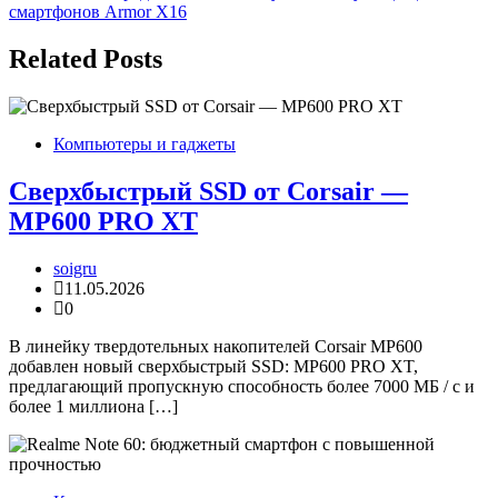
записям
смартфонов Armor X16
Related Posts
Компьютеры и гаджеты
Сверхбыстрый SSD от Corsair —
MP600 PRO XT
soigru
11.05.2026
0
В линейку твердотельных накопителей Corsair MP600
добавлен новый сверхбыстрый SSD: MP600 PRO XT,
предлагающий пропускную способность более 7000 МБ / с и
более 1 миллиона […]