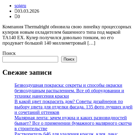
soigru
03.03.2026
0
Компания Thermalright обновила свою линейку процессорных
кулеров новым охладителем башенного типа под маркой
TA140 EX. Кулер получился довольно тонким, но его
продувает большой 140 миллиметровый […]
Поиск
Поиск
Свежие записи
Безвоздушная покраска: секреты и способы окраски
безвоздушным распылением. Все об оборудовании и
технике нанесения краски
В какой цвет покрасить дом? Советы дизайнеров по
выбору цвета для отделки фасада. 135 фото лучших идей
и сочетаний оттенков
Малярная лента: зачем нужна и каких разновидностей
бывает? Все о применении бумажного малярного скотча
в строительстве
Растворитель 646 для удаления красок, клея, лака: