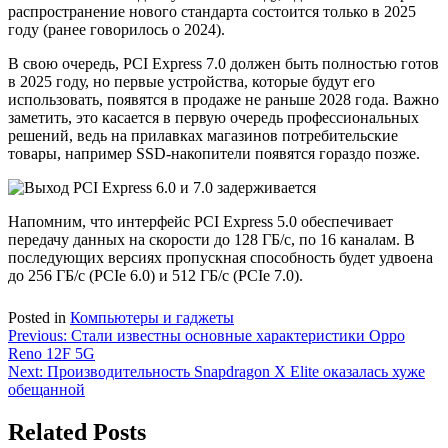
распространение нового стандарта состоится только в 2025
году (ранее говорилось о 2024).
В свою очередь, PCI Express 7.0 должен быть полностью готов
в 2025 году, но первые устройства, которые будут его
использовать, появятся в продаже не раньше 2028 года. Важно
заметить, это касается в первую очередь профессиональных
решений, ведь на прилавках магазинов потребительские
товары, например SSD-накопители появятся гораздо позже.
Напомним, что интерфейс PCI Express 5.0 обеспечивает
передачу данных на скорости до 128 ГБ/с, по 16 каналам. В
последующих версиях пропускная способность будет удвоена
до 256 ГБ/с (PCIe 6.0) и 512 ГБ/с (PCIe 7.0).
Posted in
Компьютеры и гаджеты
Навигация
Previous:
Стали известны основные характеристики Oppo
Reno 12F 5G
по
Next:
Производительность Snapdragon X Elite оказалась хуже
записям
обещанной
Related Posts