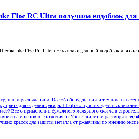
ke Floe RC Ultra получила водоблок для
hermaltake Floe RC Ultra получила отдельный водоблок для опе
оздушным распылением. Все об оборудовании и технике нанесен
у цвета для отделки фасада. 135 фото лучших идей и сочетаний
вает? Все о применении бумажного малярного скотча в строител
, свойства и основные отличия от Уайт Спирит, и растворителя 6
учших красок для защиты металла от ржавчины по мнению экспер