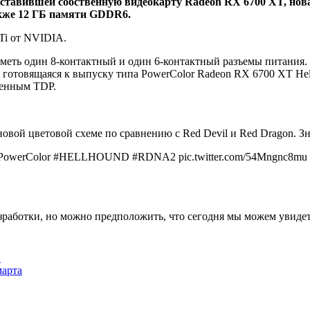
ставившей собственную видеокарту Radeon RX 6700 XT, нова
акже 12 ГБ памяти GDDR6.
Ti от NVIDIA.
иметь один 8-контактный и один 6-контактный разъемы питания
готовящаяся к выпуску типа PowerColor Radeon RX 6700 XT Hell
ченным TDP.
новой цветовой схеме по сравнению с Red Devil и Red Dragon. З
owerColor #HELLHOUND #RDNA2 pic.twitter.com/54Mngnc8mu
работки, но можно предположить, что сегодня мы можем увидет
й
марта