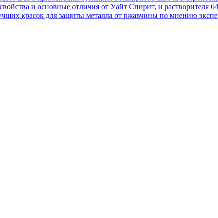
, свойства и основные отличия от Уайт Спирит, и растворителя 6
учших красок для защиты металла от ржавчины по мнению экспер