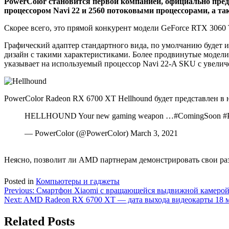
PowerColor становится первой компанией, официально пред
процессором Navi 22 и 2560 потоковыми процессорами, а т
Скорее всего, это прямой конкурент модели GeForce RTX 3060 
Графический адаптер стандартного вида, по умолчанию будет 
дизайн с такими характеристиками. Более продвинутые модели 
указывает на используемый процессор Navi 22-A SKU с увели
PowerColor Radeon RX 6700 XT Hellhound будет представлен в 
HELLHOUND Your new gaming weapon …#ComingSoon #P
— PowerColor (@PowerColor) March 3, 2021
Неясно, позволит ли AMD партнерам демонстрировать свои раз
Posted in
Компьютеры и гаджеты
Навигация
Previous:
Смартфон Xiaomi с вращающейся выдвижной камеро
Next:
AMD Radeon RX 6700 XT — дата выхода видеокарты 18 
по
записям
Related Posts