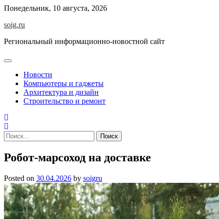
Skip
Понедельник, 10 августа, 2026
to
soig.ru
content
Региональный информационно-новостной сайт
Новости
Компьютеры и гаджеты
Архитектура и дизайн
Строительство и ремонт
Найти:
Робот-марсоход на доставке
Posted on
30.04.2026
by
soigru