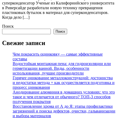
суперконденсатор Ученые из Калифорнийского университета
в Риверсайде разработали новую технику превращения
пластиковых бутылок в материал для суперконденсаторов.
Когда дело […]
Поиск
Поиск
Свежие записи
Чем покрасить оцинковку — самые эффективные
составы
Водостойкая монтажная пена: для гидроизоляции или
герметизации ванной. Виды, особенности
использования, лучшие производители
Горячее цинкование металлоконструкций: достоинства
и недостатки метода + как осуществляется подготовка и
процесс цинкования
Анодирование алюминия в домашних условиях: что это
такое и чем отличается от обычного? ТОП-3 способов
получения покрытия
Восстановление хрома от А до Я: этапы профилактики
загрязнений и поиска дефектов, очистки, гальванизации
и выбора материалов